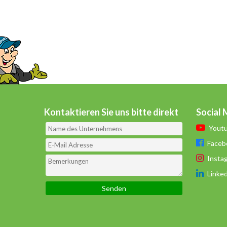
Kontaktieren Sie uns bitte direkt
Social 
Yout
Faceb
Insta
Linke