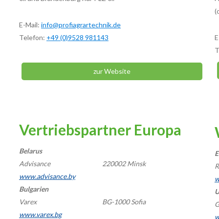
(
E-Mail:
info@profiagrartechnik.de
Telefon:
+49 (0)9528 981143
E
T
zur Website
Vertriebspartner Europa
Belarus
E
Advisance
220002 Minsk
R
www.advisance.by
w
Bulgarien
U
Varex
BG-1000 Sofia
G
www.varex.bg
w