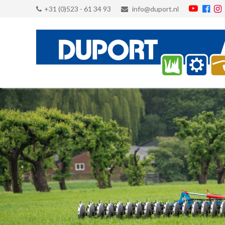
+31 (0)523 - 61 34 93
info@duport.nl