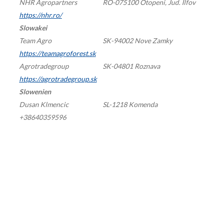
NHR Agropartners
RO-075100 Otopeni, Jud. Ilfov
https://nhr.ro/
Slowakei
Team Agro
SK-94002 Nove Zamky
https://teamagroforest.sk
Agrotradegroup
SK-04801 Roznava
https://agrotradegroup.sk
Slowenien
Dusan Klmencic
SL-1218 Komenda
+38640359596