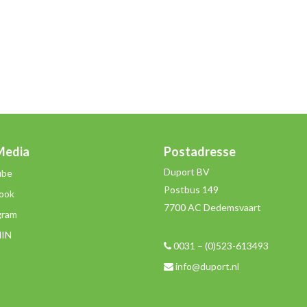
Media
Postadresse
Duport BV
ube
Postbus 149
ook
7700 AC Dedemsvaart
gram
dIN
0031 – (0)523-613493
info@duport.nl