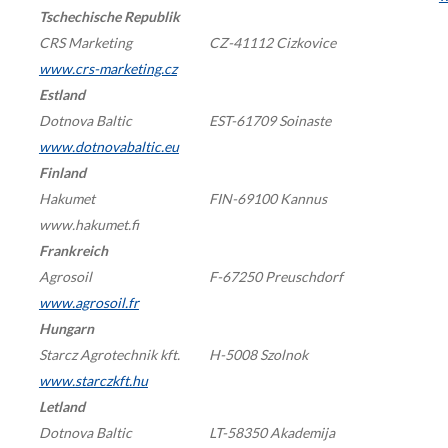
Tschechische Republik
CRS Marketing
CZ-41112 Cizkovice
www.
crs-marketing.cz
Estland
Dotnova Baltic
EST-61709 Soinaste
www.dotnovabaltic.eu
Finland
Hakumet
FIN-69100 Kannus
www.hakumet.fi
Frankreich
Agrosoil
F-67250 Preuschdorf
www.agrosoil.fr
Hungarn
Starcz Agrotechnik kft.
H-5008 Szolnok
www.starczkft.hu
Letland
Dotnova Baltic
LT-58350 Akademija