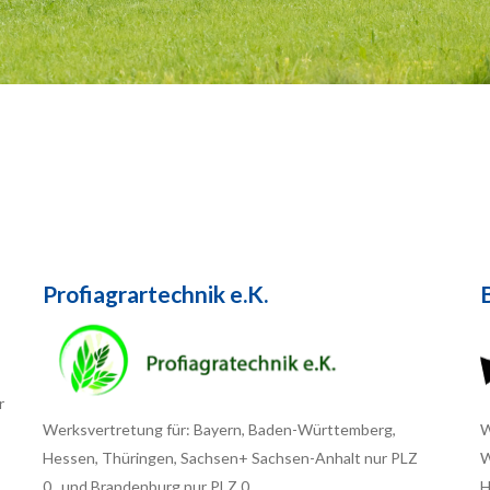
Profiagrartechnik e.K.
r
Werksvertretung für: Bayern, Baden-Württemberg,
W
Hessen, Thüringen, Sachsen+ Sachsen-Anhalt nur PLZ
W
0.. und Brandenburg nur PLZ 0..
H