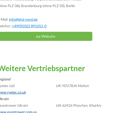
ohne PLZ 06), Brandenburg (ohne PLZ 03), Berlin
-Mail:
info@bhd-nord.de
elefon:
+49(0)5022 891015-0
zur Website
Weitere Vertriebspartner
ngland
yetec Ltd.
UK-YO178JA Malton
ww.ryetec.co.uk
krain
uestrower Ukrain
UA-62416 Pisochyn, Kharkiv
ww.guestrower.com.ua